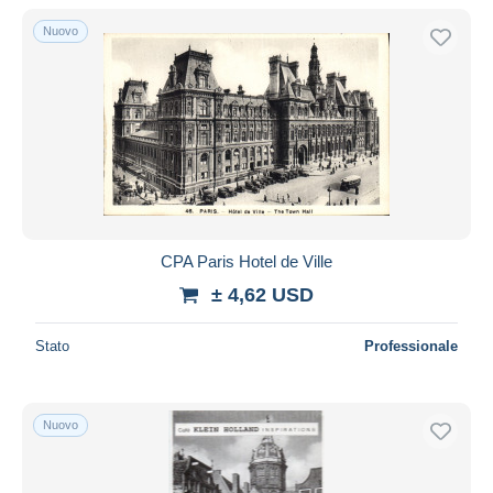
Solo sconto
Nuovo
Spedizione gratuita
Metodi di pagamento
PayPal
Bonifico bancario
Visa
Mastercard
Bancontact
CPA Paris Hotel de Ville
iDeal
± 4,62 USD
Maestro
Deselezionare tutto
Stato
Professionale
Residenza del venditore
Tutto il mondo
Nuovo