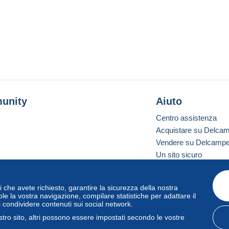
unity
Aiuto
Centro assistenza
Acquistare su Delca
Vendere su Delcamp
Un sito sicuro
vizi che avete richiesto, garantire la sicurezza della nostra
one standard
le la vostra navigazione, compilare statistiche per adattare il
i condividere contenuti sui social network.
tro sito, altri possono essere impostati secondo le vostre
zo
e
privacy
.
Gestione dei cookie