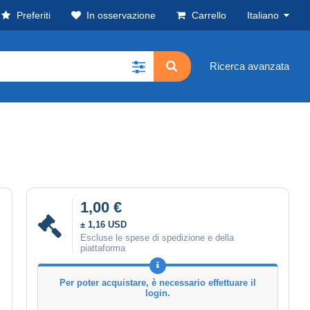
Preferiti
In osservazione
Carrello
Italiano
Ricerca avanzata
1,00 €
± 1,16 USD
Escluse le spese di spedizione e della
piattaforma
Per poter acquistare, è necessario effettuare il
login.