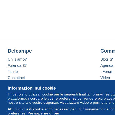
Delcampe
Comm
Chi siamo?
Blog
Azienda
Agenda
Tariffe
I Forum
Contattaci
Video
Informazioni sui cookie
Il nostro sito utilizza i cookie per le seguenti finalità: fornirvi i ser
Italiano
USD
America/Indiana/Vevay
Versi
piattaforma, ricordare le vostre preferenze per rendere più piacevo
nostro sito alle vostre esigenze, visualizzare video e permettervi d
Alcuni di questi cookie sono necessari per il funzionamento del nos
preferenze.
Per saperne di più
© Delcampe International Srl. Tutti i diritti riservati.
Termini di utiliz