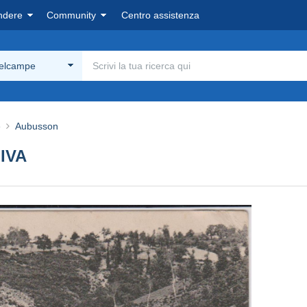
ndere
Community
Centro assistenza
Delcampe
e
Aubusson
IVA