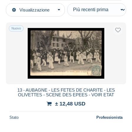
Tipo di vendita
Visualizzazione
Categorie principali
In corso
Cartoline
Prezzo fisso
Europa
Nuovo
Asta con offerte
Francia
Aste senza offerte
[13] Bouches-du-Rhône
Casa d'aste
Venduti
Aubagne
Durata
Tutte le durate
Nuovo da
giorni
13 - AUBAGNE - LES FETES DE CHARITE - LES
OLIVETTES - SCENE DES EPEES - VOIR ETAT
Chiude fra
ora
± 12,48 USD
Prezzo
Stato
Professionista
Dalle
a
USD
USD
Solo sconto