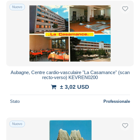
Spedizione gratuita
Nuovo
Metodi di pagamento
PayPal
Bonifico bancario
Visa
Mastercard
Bancontact
iDeal
Aubagne, Centre cardio-vasculaire "La Casamance" (scan
recto-verso) KEVREN0200
Maestro
± 3,02 USD
Deselezionare tutto
Residenza del venditore
Stato
Professionale
Tutto il mondo
Nuovo