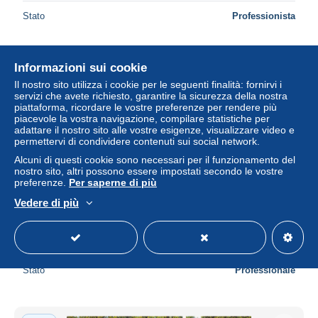
Stato
Professionista
Informazioni sui cookie
Nuovo
Il nostro sito utilizza i cookie per le seguenti finalità: fornirvi i
servizi che avete richiesto, garantire la sicurezza della nostra
piattaforma, ricordare le vostre preferenze per rendere più
piacevole la vostra navigazione, compilare statistiche per
adattare il nostro sito alle vostre esigenze, visualizzare video e
permettervi di condividere contenuti sui social network.
Alcuni di questi cookie sono necessari per il funzionamento del
nostro sito, altri possono essere impostati secondo le vostre
preferenze.
Per saperne di più
Vedere di più
13-AUBAGNE-N°3767-A/0187
± 5,78 USD
Stato
Professionale