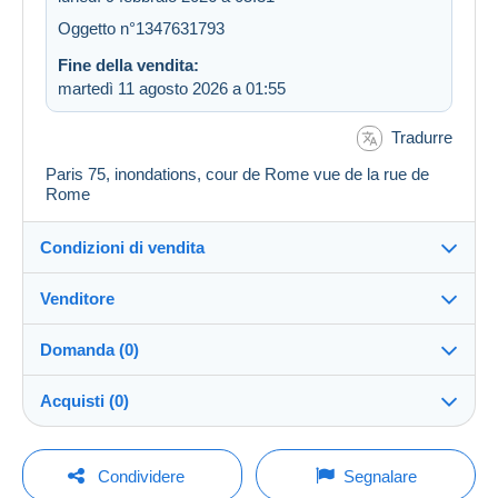
Oggetto n°1347631793
Fine della vendita:
martedì 11 agosto 2026 a 01:55
Tradurre
Paris 75, inondations, cour de Rome vue de la rue de
Rome
Condizioni di vendita
Venditore
Destinazione:
Vedi l'elenco dei paesi
Domanda (0)
vfbroc
100%
(10283x)
Direttamente al destinatario:
Acquisti (0)
Sì
PRO
Negozio
Invio:
Invio dopo il pagamento
Per inviare una domanda devi aprire una
Ultimo aggiornamento: 04:06:58
Condividere
Segnalare
sessione.
Cognome: