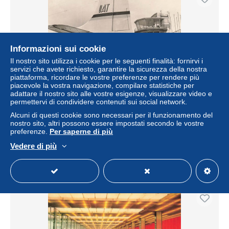
Informazioni sui cookie
Il nostro sito utilizza i cookie per le seguenti finalità: fornirvi i
servizi che avete richiesto, garantire la sicurezza della nostra
piattaforma, ricordare le vostre preferenze per rendere più
piacevole la vostra navigazione, compilare statistiche per
adattare il nostro sito alle vostre esigenze, visualizzare video e
permettervi di condividere contenuti sui social network.
[-15%] FRANCE - Paris - Aéroport - Le Bourget - Super
DC6 de l UAT - Transport - aviation - Boeing - Carte
Alcuni di questi cookie sono necessari per il funzionamento del
postale
nostro sito, altri possono essere impostati secondo le vostre
preferenze.
Per saperne di più
± 4,91 USD
Vedere di più
Stato
Professionale