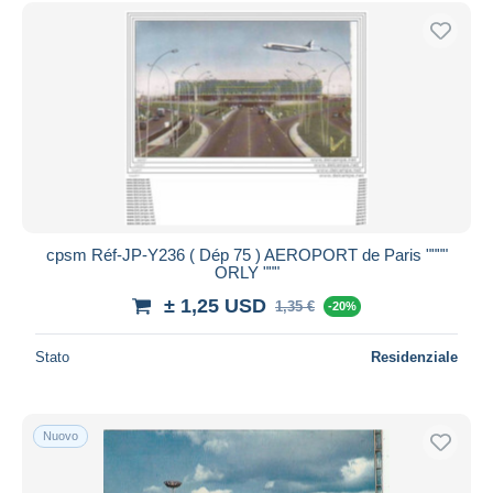
Spedizione gratuita
Metodi di pagamento
PayPal
Bonifico bancario
Visa
Mastercard
Bancontact
iDeal
cpsm Réf-JP-Y236 ( Dép 75 ) AEROPORT de Paris """"
ORLY """
Maestro
± 1,25 USD
Deselezionare tutto
1,35 €
-20%
Residenza del venditore
Stato
Residenziale
Tutto il mondo
Nuovo