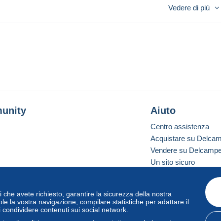
ins, griffée, déchirure minime, manque minime,
Vedere di più
dolée, légères pliures, timbre décollé/arraché,
ch/colle/papier collé au verso
uelé de la carte, légères déchirures, légers manques,
 de la carte, frottée sur les bords ou un côté, timbre
, tachée, écritures, scotch/colle/papier collé au recto
unity
Aiuto
Centro assistenza
Acquistare su Delca
Vendere su Delcamp
Un sito sicuro
vizi che avete richiesto, garantire la sicurezza della nostra
one standard
le la vostra navigazione, compilare statistiche per adattare il
i condividere contenuti sui social network.