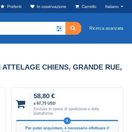
Preferiti
In osservazione
Carrello
Italiano
Ricerca avanzata
N ATTELAGE CHIENS, GRANDE RUE,
58,80 €
± 67,75 USD
Escluse le spese di spedizione e della
piattaforma
Per poter acquistare, è necessario effettuare il