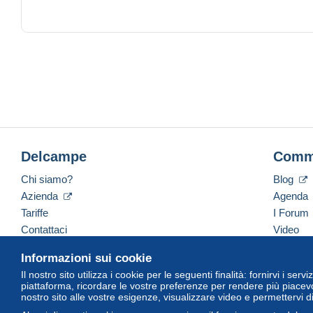
- bon état général, pliures aux co
légèrement frottée, légèrement gon
B :
quelques taches ou ecritures, scot
- coins pliés, griffée, aspect craq
gondolée, plusieurs pliures le long
C :
décollé/arraché, un trou de punaise
et/ou au verso
- voir la description
D :
Delcampe
Comm
Chi siamo?
Blog
Azienda
Agenda
Tariffe
I Forum
Contattaci
Video
Informazioni sui cookie
Il nostro sito utilizza i cookie per le seguenti finalità: fornirvi i ser
Italiano
USD
America/Indiana/Vevay
Versi
piattaforma, ricordare le vostre preferenze per rendere più piacevo
nostro sito alle vostre esigenze, visualizzare video e permettervi d