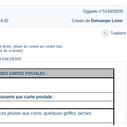
Oggetto n°514308200
14:30
Creato da
Delcampe Lister
Tradurre
à droite, pliure du centre au centre bas,
aut du scanner).
D´ENCHERIR
T DES CARTES POSTALES :
ivants par carte postale :
aces pliures aux coins, quelques griffes, taches