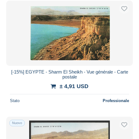
Spedizione gratuita
Metodi di pagamento
PayPal
Bonifico bancario
Visa
Mastercard
Bancontact
iDeal
[-15%] EGYPTE - Sharm El Sheikh - Vue générale - Carte
postale
Maestro
± 4,91 USD
Deselezionare tutto
Residenza del venditore
Stato
Professionale
Tutto il mondo
Nuovo