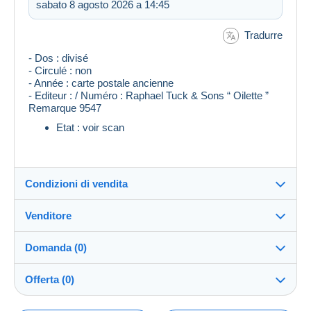
sabato 8 agosto 2026 a 14:45
Tradurre
- Dos : divisé
- Circulé : non
- Année : carte postale ancienne
- Editeur : / Numéro : Raphael Tuck & Sons “ Oilette ”
Remarque 9547
Etat : voir scan
Condizioni di vendita
Venditore
Destinazione:
Vedi l'elenco dei paesi
Domanda (0)
superpna
100%
(17019x)
Invio:
Offerta (0)
Invio dopo il pagamento
PRO
Negozio
Spese: