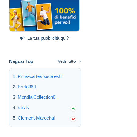
La tua pubblicità qui?
Negozi Top
Vedi tutto
Prins-cartespostales
Karto86
MondialCollection
ranas
Clement-Marechal