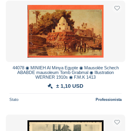
Spedizione gratuita
Metodi di pagamento
PayPal
Bonifico bancario
Visa
Mastercard
Bancontact
iDeal
44078 ◉ MINIEH Al Minya Egypte ◉ Mausolée Schech
ABABDE mausoleum Tomb Grabmal ◉ Illustration
Maestro
WERNER 1910s ◉ F.M.K 1413
Deselezionare tutto
± 1,10 USD
Residenza del venditore
Stato
Professionista
Tutto il mondo