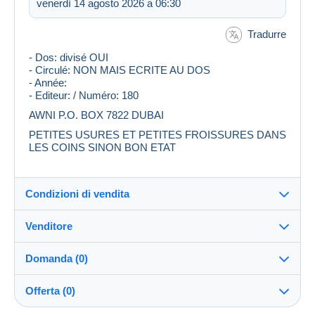
venerdì 14 agosto 2026 a 06:30
Tradurre
- Dos: divisé OUI
- Circulé: NON MAIS ECRITE AU DOS
- Année:
- Editeur: / Numéro: 180
AWNI P.O. BOX 7822 DUBAI
PETITES USURES ET PETITES FROISSURES DANS
LES COINS SINON BON ETAT
Condizioni di vendita
Venditore
Destinazione:
Vedi l'elenco dei paesi
Domanda (0)
shali
99%
(2859x)
Direttamente al destinatario:
Offerta (0)
Sì
PRO
Negozio