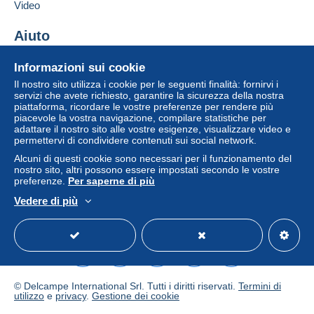
Aggiungere questo venditore ai preferiti
venditore all'acquirente. Un acquisto non pagato
Video
Contattare il venditore
può comportare conseguenze sul conto
Inserisci questo venditore in Lista Nera
dell'acquirente.
Aiuto
Se le Condizioni di vendita del venditore includono
Centro assistenza
Informazioni sui cookie
clausole relative al pagamento, queste sono da
Acquistare su Delcampe
Il nostro sito utilizza i cookie per le seguenti finalità: fornirvi i
considerarsi nulle e non dovute. Le condizioni di
Vendere su Delcampe
servizi che avete richiesto, garantire la sicurezza della nostra
pagamento del sito Delcampe, definite nelle
piattaforma, ricordare le vostre preferenze per rendere più
Un sito sicuro
condizioni d'uso
, sono le uniche applicabili.
piacevole la vostra navigazione, compilare statistiche per
adattare il nostro sito alle vostre esigenze, visualizzare video e
Gli acquisti devono essere pagati entro
14 giorni
permettervi di condividere contenuti sui social network.
dal ricevimento della richiesta di pagamento del
Alcuni di questi cookie sono necessari per il funzionamento del
venditore.
nostro sito, altri possono essere impostati secondo le vostre
preferenze.
Per saperne di più
Garanzia:
Vedere di più
Diritto di recesso
|
Spese di restituzione a carico
Italiano
USD
Versione standard
Americ
dell'acquirente.
Per conoscere i termini per il reso e per il rimborso
dell'oggetto
consulta la Carta Delcampe
.
© Delcampe International Srl. Tutti i diritti riservati.
Termini di
utilizzo
e
privacy
.
Gestione dei cookie