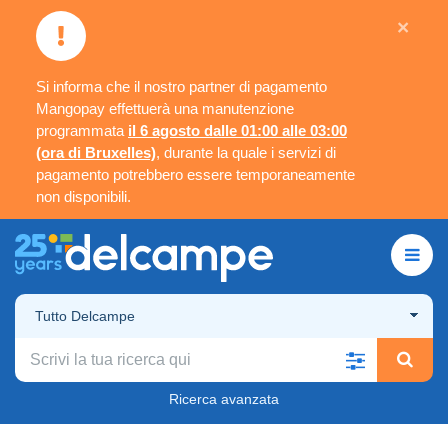
×
Si informa che il nostro partner di pagamento
Mangopay effettuerà una manutenzione
programmata
il 6 agosto dalle 01:00 alle 03:00
(ora di Bruxelles)
, durante la quale i servizi di
pagamento potrebbero essere temporaneamente
non disponibili.
Tutto Delcampe
Ricerca avanzata