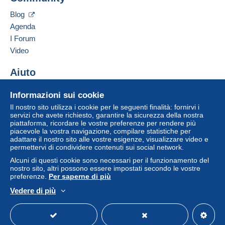
Un pagamento non effettuato tramite
il sistema di
Inserisci questo venditore in Lista Nera
pagamento integrato nel sito
sarà rimborsato dal
Blog
venditore all'acquirente. Un acquisto non pagato
Agenda
può comportare conseguenze sul conto
I Forum
dell'acquirente.
Video
Se le Condizioni di vendita del venditore includono
clausole relative al pagamento, queste sono da
Aiuto
considerarsi nulle e non dovute. Le condizioni di
Centro assistenza
pagamento del sito Delcampe, definite nelle
Informazioni sui cookie
Acquistare su Delcampe
condizioni d'uso
, sono le uniche applicabili.
Il nostro sito utilizza i cookie per le seguenti finalità: fornirvi i
Vendere su Delcampe
servizi che avete richiesto, garantire la sicurezza della nostra
Gli acquisti devono essere pagati entro
14 giorni
piattaforma, ricordare le vostre preferenze per rendere più
Un sito sicuro
dal ricevimento della richiesta di pagamento del
piacevole la vostra navigazione, compilare statistiche per
venditore.
adattare il nostro sito alle vostre esigenze, visualizzare video e
permettervi di condividere contenuti sui social network.
Alcuni di questi cookie sono necessari per il funzionamento del
POUR LA FRANCE : 2.00 POUR 1 ET 2 CP - 3.50
nostro sito, altri possono essere impostati secondo le vostre
preferenze.
Per saperne di più
EUROS POUR 3 A 5 CARTES - POUR PLUS
ATTENDRE MES INSTRUCTIONS. POUR
Vedere di più
L'ETRANGER ATTENDRE MES INSTRUCTIONS.
Italiano
USD
Versione standard
Americ
POUR LES CARTES POSTALES GRANDS
FORMATS : POUR LA FRANCE 3.50 EUROS - POUR