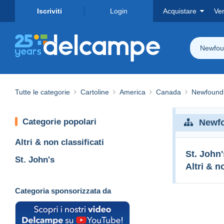
Iscriviti
Login
Acquistare
Ve
Newfou
Tutte le categorie
Cartoline
America
Canada
Newfoundl
Categorie popolari
Newfo
Altri & non classificati
St. John'
St. John's
Altri & n
Categoria sponsorizzata da