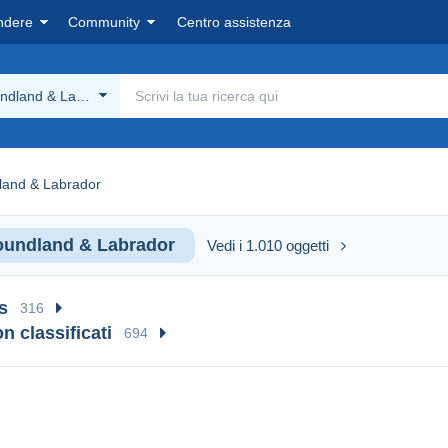
ndere
Community
Centro assistenza
ndland & Labrador
and & Labrador
undland & Labrador
Vedi i 1.010 oggetti
s
316
on classificati
694