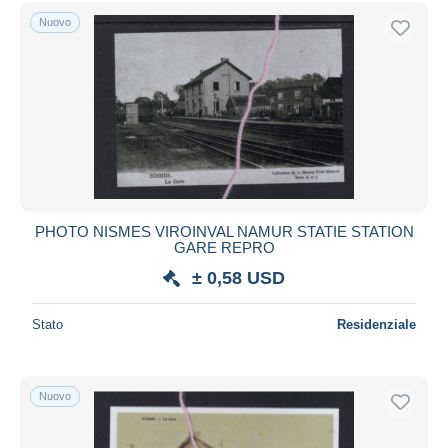
Spedizione gratuita
Nuovo
Metodi di pagamento
PayPal
Bonifico bancario
Visa
Mastercard
Bancontact
iDeal
PHOTO NISMES VIROINVAL NAMUR STATIE STATION
GARE REPRO
Maestro
± 0,58 USD
Deselezionare tutto
Residenza del venditore
Stato
Residenziale
Tutto il mondo
Nuovo