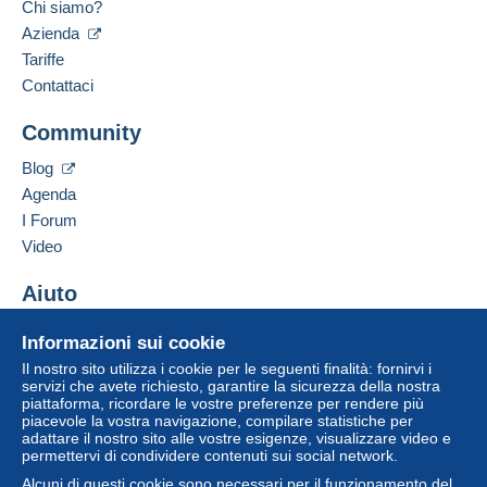
Chi siamo?
Francese,
Inglese (Regno Unito),
Olandese
Azienda
Indirizzo professionale:
Questa zona comprende
un paese
.
Tariffe
CARTAL
Contattaci
Rue du Docteur Roux 13
Lettera (formato normale/piccolo)
7700
MOUSCRON
Community
Pagamento con:
Belgio
Per accedere alle informazioni
sulla consegna, è necessario
Blog
Da 0,01 € a 10.000,00 €
essere un utente registrato ed
Aggiungere questo venditore ai preferiti
Agenda
effettuare il login.
2,27 €
Contattare il venditore
I Forum
Inserisci questo venditore in Lista Nera
Video
A partire da 10.000,01 €
Registr
Login
ati
2,27 €
Aiuto
Lettera raccomandata (lettera
Centro assistenza
normale/piccola) (con tracciamento)
Informazioni sui cookie
Acquistare su Delcampe
Il nostro sito utilizza i cookie per le seguenti finalità: fornirvi i
Vendere su Delcampe
Pagamento con:
servizi che avete richiesto, garantire la sicurezza della nostra
piattaforma, ricordare le vostre preferenze per rendere più
Un sito sicuro
piacevole la vostra navigazione, compilare statistiche per
Da 0,01 € a 10.000,00 €
adattare il nostro sito alle vostre esigenze, visualizzare video e
permettervi di condividere contenuti sui social network.
8,72 €
Alcuni di questi cookie sono necessari per il funzionamento del