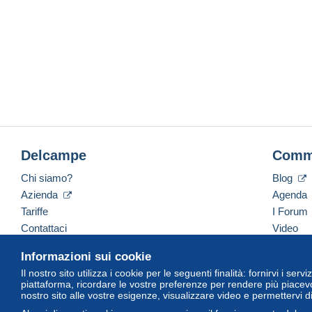
Delcampe
Comm
Chi siamo?
Blog
Azienda
Agenda
Tariffe
I Forum
Contattaci
Video
Informazioni sui cookie
Il nostro sito utilizza i cookie per le seguenti finalità: fornirvi i ser
Italiano
USD
America/Indiana/Vevay
Versi
piattaforma, ricordare le vostre preferenze per rendere più piacevo
nostro sito alle vostre esigenze, visualizzare video e permettervi d