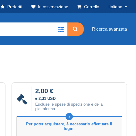
Preferiti
In osservazione
Carrello
Italiano
Ricerca avanzata
2,00 €
± 2,31 USD
Escluse le spese di spedizione e della
piattaforma
Per poter acquistare, è necessario effettuare il
login.