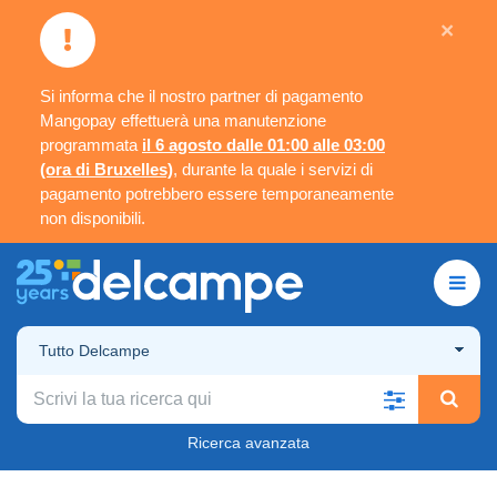
×
Si informa che il nostro partner di pagamento
Mangopay effettuerà una manutenzione
programmata
il 6 agosto dalle 01:00 alle 03:00
(ora di Bruxelles)
, durante la quale i servizi di
pagamento potrebbero essere temporaneamente
non disponibili.
Tutto Delcampe
Ricerca avanzata