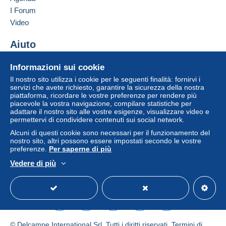
clausole relative al pagamento, queste sono da
I Forum
considerarsi nulle e non dovute. Le condizioni di
Video
pagamento del sito Delcampe, definite nelle
condizioni d'uso
, sono le uniche applicabili.
Aiuto
Gli acquisti devono essere pagati entro
14 giorni
Centro assistenza
Informazioni sui cookie
dal ricevimento della richiesta di pagamento del
Acquistare su Delcampe
venditore.
Il nostro sito utilizza i cookie per le seguenti finalità: fornirvi i
Vendere su Delcampe
servizi che avete richiesto, garantire la sicurezza della nostra
piattaforma, ricordare le vostre preferenze per rendere più
Un sito sicuro
piacevole la vostra navigazione, compilare statistiche per
-afhankelijk van de locatie van de koper !
adattare il nostro sito alle vostre esigenze, visualizzare video e
permettervi di condividere contenuti sui social network.
Alcuni di questi cookie sono necessari per il funzionamento del
nostro sito, altri possono essere impostati secondo le vostre
preferenze.
Per saperne di più
Vedere di più
Italiano
USD
Versione standard
Americ
© Delcampe International Srl. Tutti i diritti riservati.
Termini di