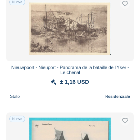
Nuovo
Spedizione gratuita
Metodi di pagamento
PayPal
Bonifico bancario
Visa
Mastercard
Bancontact
Nieuwpoort - Nieuport - Panorama de la bataille de l'Yser -
iDeal
Le chenal
Maestro
± 1,16 USD
Deselezionare tutto
Stato
Residenziale
Residenza del venditore
Tutto il mondo
Nuovo