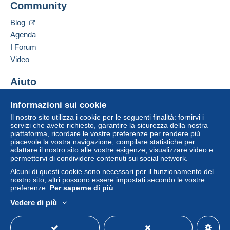
Community
Contattare il venditore
Condizioni di pagamento:
Inserisci questo venditore in Lista Nera
Tutti i pagamenti vengono effettuati tramite
carta di
Blog
credito/debito
o bonifico sul saldo. Non si effettuano
Agenda
pagamenti con assegno o bonifico bancario diretto al
I Forum
venditore.
Video
L'acquirente utilizza i metodi di pagamento disponibili su
Aiuto
Delcampe nella pagina "
I miei acquisti: Da pagare
".
Un pagamento non effettuato tramite
carta di
Centro assistenza
Informazioni sui cookie
credito/debito
o bonifico sul saldo sarà rimborsato dal
Acquistare su Delcampe
Il nostro sito utilizza i cookie per le seguenti finalità: fornirvi i
venditore all'acquirente. Un acquisto non pagato può
Vendere su Delcampe
servizi che avete richiesto, garantire la sicurezza della nostra
comportare conseguenze sul conto dell'acquirente.
piattaforma, ricordare le vostre preferenze per rendere più
Un sito sicuro
piacevole la vostra navigazione, compilare statistiche per
Se le Condizioni di vendita del venditore includono
adattare il nostro sito alle vostre esigenze, visualizzare video e
clausole relative al pagamento, queste sono da
permettervi di condividere contenuti sui social network.
considerarsi nulle e non dovute. Le condizioni di
Alcuni di questi cookie sono necessari per il funzionamento del
pagamento del sito Delcampe, definite nelle
condizioni
nostro sito, altri possono essere impostati secondo le vostre
preferenze.
Per saperne di più
d'uso
, sono le uniche applicabili.
Vedere di più
Gli acquisti devono essere pagati entro
14 giorni
dal
Italiano
USD
Versione standard
Americ
ricevimento della richiesta di pagamento del venditore.