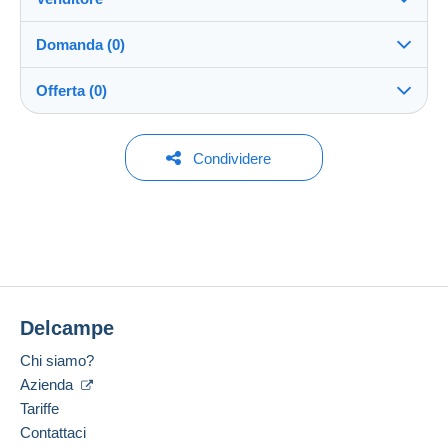
Destinazione:
Vedi l'elenco dei paesi
Domanda (0)
postkaart
100%
(14579x)
Invio:
Offerta (0)
Invio dopo il pagamento
Negozio
Spese:
A carico dell'acquirente
Per inviare una domanda devi aprire una
Nessuna offerta per il momento.
Condividere
sessione.
Iscritto da:
Metodi di pagamento:
30 ott 2004
Per la vostra sicurezza, le vendite sono private.
Aprire una sessione
Ultima connessione:
Condizioni di pagamento:
Meno di 24 ore
Tutti i pagamenti vengono effettuati tramite il sito
web di Delcampe. In base a quanto offerto dal
Metodi di pagamento:
venditore, è possibile utilizzare
PayPal
, aggiungere
una
carta di credito/debito
o effettuare un
Delcampe
Luogo:
bonifico sul proprio saldo
. Non si effettuano
Belgio
pagamenti con assegno o bonifico bancario diretto
Chi siamo?
al venditore.
Lingua parlata:
Azienda
Olandese
Tariffe
L'acquirente utilizza i metodi di pagamento
disponibili su Delcampe nella pagina "
I miei
Contattaci