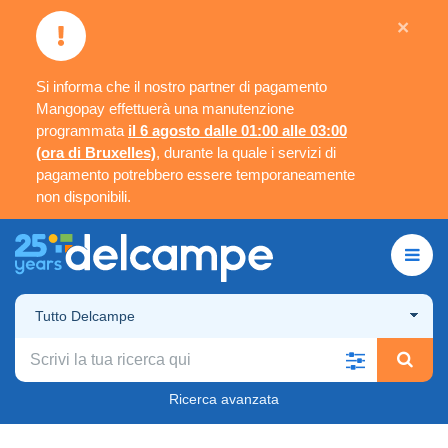
×
Si informa che il nostro partner di pagamento
Mangopay effettuerà una manutenzione
programmata
il 6 agosto dalle 01:00 alle 03:00
(ora di Bruxelles)
, durante la quale i servizi di
pagamento potrebbero essere temporaneamente
non disponibili.
Tutto Delcampe
Ricerca avanzata