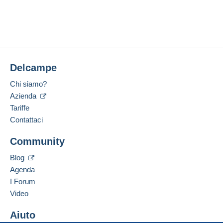
7 giu 2005
Per la vostra sicurezza, le vendite sono private.
A carico dell'acquirente
Aprire una sessione
Ultima connessione:
Metodi di pagamento:
4 settimane fa
Metodi di pagamento:
Condizioni di pagamento:
Tutti i pagamenti vengono effettuati tramite il sito
Delcampe
web di Delcampe. In base a quanto offerto dal
Luogo:
venditore, è possibile utilizzare
PayPal
, aggiungere
Belgio
Chi siamo?
una
carta di credito/debito
o effettuare un
Azienda
Lingue parlate:
bonifico sul proprio saldo
. Non si effettuano
Francese,
Inglese (Regno Unito),
Olandese
Tariffe
pagamenti con assegno o bonifico bancario diretto
Contattaci
al venditore.
Aggiungere questo venditore ai preferiti
L'acquirente utilizza i metodi di pagamento
Community
Contattare il venditore
disponibili su Delcampe nella pagina "
I miei
Inserisci questo venditore in Lista Nera
acquisti: Da pagare
".
Blog
Agenda
Un pagamento non effettuato tramite
il sistema di
I Forum
pagamento integrato nel sito
sarà rimborsato dal
venditore all'acquirente. Un acquisto non pagato
Video
può comportare conseguenze sul conto
dell'acquirente.
Aiuto