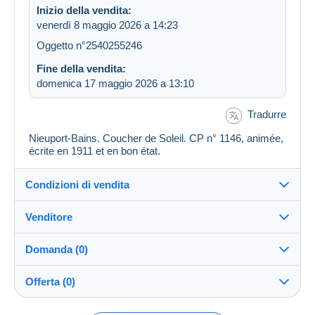
Inizio della vendita:
venerdì 8 maggio 2026 a 14:23
Oggetto n°2540255246
Fine della vendita:
domenica 17 maggio 2026 a 13:10
Tradurre
Nieuport-Bains. Coucher de Soleil. CP n° 1146, animée,
écrite en 1911 et en bon état.
Condizioni di vendita
Venditore
Dettagli delle condizioni di vendita
Domanda (0)
Invio
chouky
100%
(2538x)
Spedizione dopo il pagamento entro 14 giorni
Offerta (0)
Negozio
Spese di spedizione: