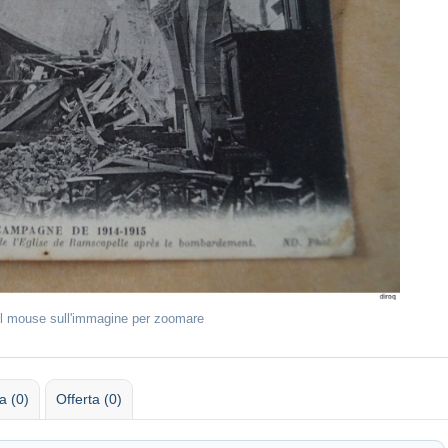
il mouse sull'immagine per zoomare
 (0)
Offerta (0)