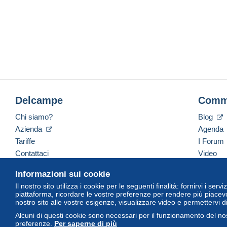
Delcampe
Comm
Chi siamo?
Blog
Azienda
Agenda
Tariffe
I Forum
Contattaci
Video
Informazioni sui cookie
Il nostro sito utilizza i cookie per le seguenti finalità: fornirvi i ser
Italiano
USD
America/Indiana/Vevay
Versi
piattaforma, ricordare le vostre preferenze per rendere più piacevo
nostro sito alle vostre esigenze, visualizzare video e permettervi d
Alcuni di questi cookie sono necessari per il funzionamento del nos
preferenze.
Per saperne di più
© Delcampe International Srl. Tutti i diritti riservati.
Termini di utiliz