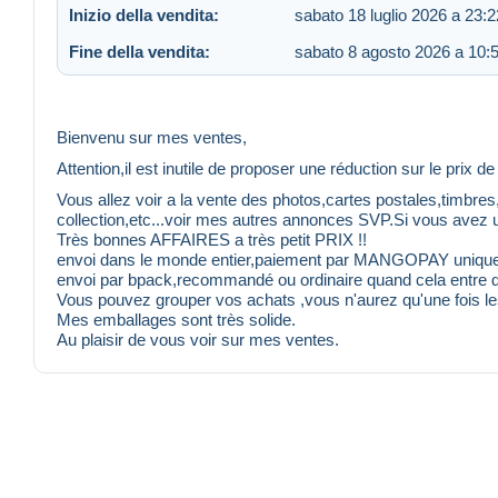
Inizio della vendita:
sabato 18 luglio 2026 a 23:2
Fine della vendita:
sabato 8 agosto 2026 a 10:
Bienvenu sur mes ventes,
Attention,il est inutile de proposer une réduction sur le prix d
Vous allez voir a la vente des photos,cartes postales,timbre
collection,etc...voir mes autres annonces SVP.Si vous avez u
Très bonnes AFFAIRES a très petit PRIX !!
envoi dans le monde entier,paiement par MANGOPAY uniqu
envoi par bpack,recommandé ou ordinaire quand cela entre d
Vous pouvez grouper vos achats ,vous n'aurez qu'une fois les
Mes emballages sont très solide.
Au plaisir de vous voir sur mes ventes.