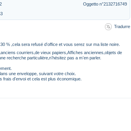
2
Oggetto n°2132716749
53
Tradurre
e 30 % ,cela sera refusé d'office et vous serez sur ma liste noire.
s,anciens courriers,de vieux papiers,Affiches anciennes,objets de
ne recherche particulière,n'hésitez pas a m'en parler.
ement.
ans une enveloppe, suivant votre choix.
 frais d'envoi et cela est plus économique.