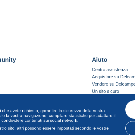
unity
Aiuto
Centro assistenza
Acquistare su Delca
Vendere su Delcamp
Un sito sicuro
vizi che avete richiesto, garantire la sicurezza della nostra
one standard
le la vostra navigazione, compilare statistiche per adattare il
i condividere contenuti sui social network.
tro sito, altri possono essere impostati secondo le vostre
zo
e
privacy
.
Gestione dei cookie