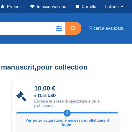
Preferiti
In osservazione
Carrello
Italiano
Ricerca avanzata
manuscrit,pour collection
10,00 €
± 11,52 USD
Escluse le spese di spedizione e della
piattaforma
Per poter acquistare, è necessario effettuare il
login.