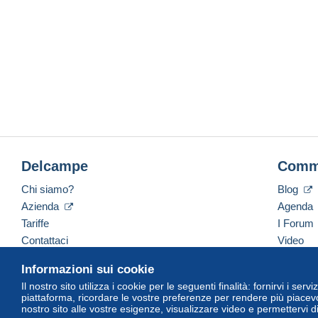
Delcampe
Comm
Chi siamo?
Blog
Azienda
Agenda
Tariffe
I Forum
Contattaci
Video
Informazioni sui cookie
Il nostro sito utilizza i cookie per le seguenti finalità: fornirvi i ser
Italiano
USD
America/Indiana/Vevay
Versi
piattaforma, ricordare le vostre preferenze per rendere più piacevo
nostro sito alle vostre esigenze, visualizzare video e permettervi d