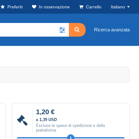
Preferiti
In osservazione
Carrello
Italiano
Ricerca avanzata
1,20 €
± 1,39 USD
Escluse le spese di spedizione e della
piattaforma