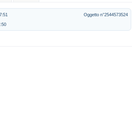
7:51
Oggetto n°2544573524
7:50