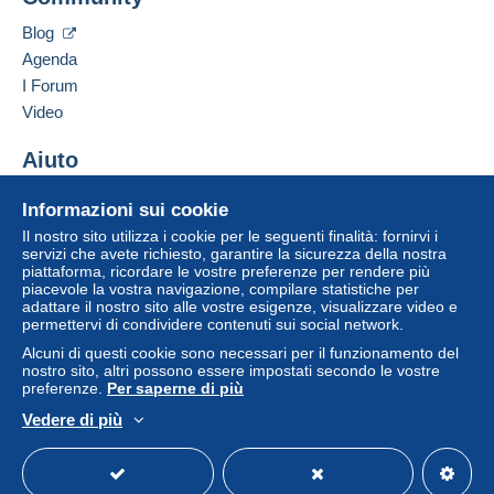
30 rue Louis Bausil
disponibili su Delcampe nella pagina "
I miei
66300
BANYULS DELS ASPRES
acquisti: Da pagare
".
Blog
Francia
Agenda
Un pagamento non effettuato tramite
il sistema di
I Forum
pagamento integrato nel sito
sarà rimborsato dal
Aggiungere questo venditore ai preferiti
venditore all'acquirente. Un acquisto non pagato
Video
Contattare il venditore
può comportare conseguenze sul conto
Inserisci questo venditore in Lista Nera
dell'acquirente.
Aiuto
Se le Condizioni di vendita del venditore includono
Centro assistenza
Informazioni sui cookie
clausole relative al pagamento, queste sono da
Acquistare su Delcampe
considerarsi nulle e non dovute. Le condizioni di
Il nostro sito utilizza i cookie per le seguenti finalità: fornirvi i
Vendere su Delcampe
servizi che avete richiesto, garantire la sicurezza della nostra
pagamento del sito Delcampe, definite nelle
piattaforma, ricordare le vostre preferenze per rendere più
Un sito sicuro
condizioni d'uso
, sono le uniche applicabili.
piacevole la vostra navigazione, compilare statistiche per
adattare il nostro sito alle vostre esigenze, visualizzare video e
Gli acquisti devono essere pagati entro
14 giorni
permettervi di condividere contenuti sui social network.
dal ricevimento della richiesta di pagamento del
Alcuni di questi cookie sono necessari per il funzionamento del
venditore.
nostro sito, altri possono essere impostati secondo le vostre
preferenze.
Per saperne di più
Garanzia:
Vedere di più
Diritto di recesso
|
Spese di restituzione a carico
Italiano
USD
Versione standard
Americ
dell'acquirente.
Per conoscere i termini per il reso e per il rimborso
dell'oggetto
consulta la Carta Delcampe
.