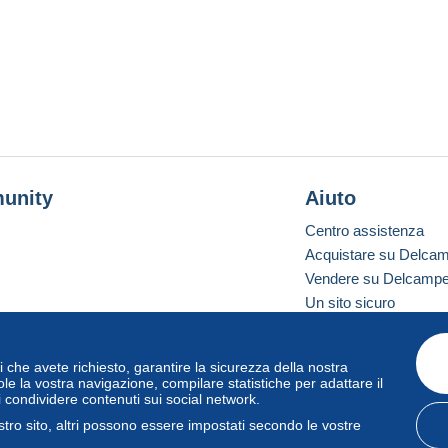
unity
Aiuto
Centro assistenza
Acquistare su Delca
Vendere su Delcamp
Un sito sicuro
vizi che avete richiesto, garantire la sicurezza della nostra
one standard
le la vostra navigazione, compilare statistiche per adattare il
i condividere contenuti sui social network.
tro sito, altri possono essere impostati secondo le vostre
zo
e
privacy
.
Gestione dei cookie