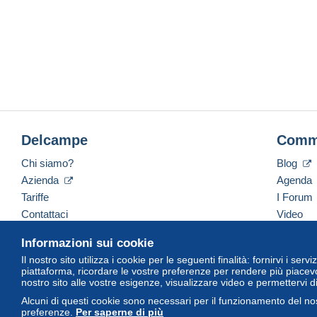
Delcampe
Comm
Chi siamo?
Blog
Azienda
Agenda
Tariffe
I Forum
Contattaci
Video
Informazioni sui cookie
Il nostro sito utilizza i cookie per le seguenti finalità: fornirvi i ser
Italiano
USD
America/Indiana/Vevay
Versi
piattaforma, ricordare le vostre preferenze per rendere più piacevo
nostro sito alle vostre esigenze, visualizzare video e permettervi d
Alcuni di questi cookie sono necessari per il funzionamento del nos
preferenze.
Per saperne di più
© Delcampe International Srl. Tutti i diritti riservati.
Termini di utiliz