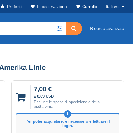
Preferiti
In osservazione
Carrello
Italiano
Ricerca avanzata
Amerika Linie
7,00 €
± 8,09 USD
Escluse le spese di spedizione e della
piattaforma
Per poter acquistare, è necessario effettuare il
login.