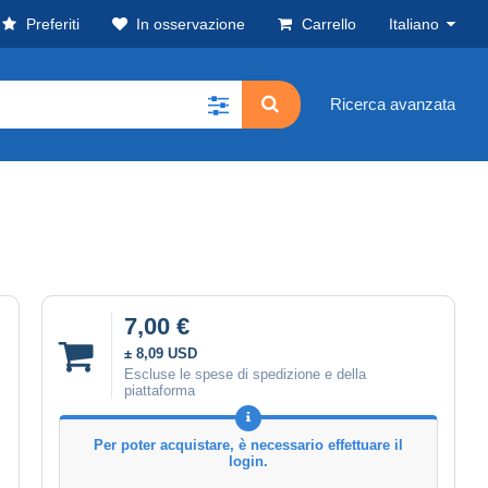
Preferiti
In osservazione
Carrello
Italiano
Ricerca avanzata
7,00 €
± 8,09 USD
Escluse le spese di spedizione e della
piattaforma
Per poter acquistare, è necessario effettuare il
login.