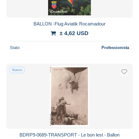
Tutte le durate
Nuovo da
giorni
BALLON -Flug Aviatik Rocamadour
Chiude fra
ora
± 4,62 USD
Prezzo
Stato
Professionista
Dalle
a
USD
USD
Solo sconto
Nuovo
Spedizione gratuita
Metodi di pagamento
PayPal
Bonifico bancario
Visa
Mastercard
Bancontact
BDRP9-0689-TRANSPORT - Le bon lest - Ballon
iDeal