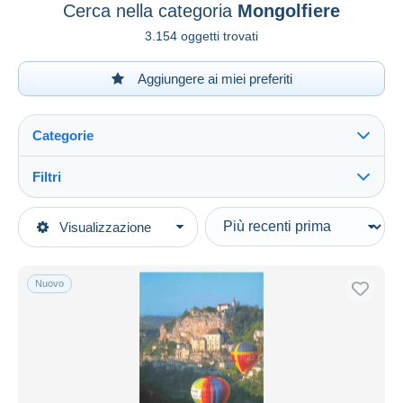
Cerca nella categoria
Mongolfiere
3.154 oggetti trovati
Aggiungere ai miei preferiti
Categorie
Filtri
Vedi tutto
Tipo di vendita
Visualizzazione
Categorie principali
In corso
Cartoline
Prezzo fisso
Tematica
Nuovo
Asta con offerte
Trasporti
Aste senza offerte
Aviazione
Casa d'aste
Venduti
Mongolfiere
Durata