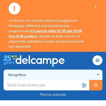
×
Si informa che il nostro partner di pagamento
Mangopay effettuerà una manutenzione
programmata
il 6 agosto dalle 01:00 alle 03:00
(ora di Bruxelles)
, durante la quale i servizi di
pagamento potrebbero essere temporaneamente
non disponibili.
Mongolfiere
Ricerca avanzata