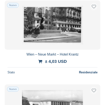
Spedizione gratuita
Nuovo
Metodi di pagamento
PayPal
Bonifico bancario
Visa
Mastercard
Bancontact
iDeal
Wien – Neue Markt – Hotel Krantz
Maestro
± 4,03 USD
Deselezionare tutto
Stato
Residenziale
Residenza del venditore
Tutto il mondo
Nuovo