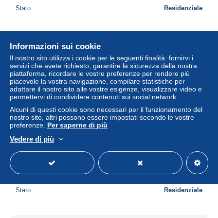
Stato
Residenziale
Nuovo
Informazioni sui cookie
Il nostro sito utilizza i cookie per le seguenti finalità: fornirvi i
servizi che avete richiesto, garantire la sicurezza della nostra
piattaforma, ricordare le vostre preferenze per rendere più
piacevole la vostra navigazione, compilare statistiche per
adattare il nostro sito alle vostre esigenze, visualizzare video e
permettervi di condividere contenuti sui social network.
Alcuni di questi cookie sono necessari per il funzionamento del
nostro sito, altri possono essere impostati secondo le vostre
preferenze.
Per saperne di più
Vedere di più
Österreich Vienna Wien Wagenburg Schönbrunn Roter
Leichenwagen Unposted #SBD627
± 12,31 USD
Stato
Residenziale