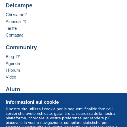
Spese di spedizione:
Delcampe
Luogo:
Ungheria
Zona 1
Chi siamo?
Azienda
Lingua parlata:
Zona 2
Tedesco
Tariffe
Contattaci
Aggiungere questo venditore ai preferiti
Questa zona comprende
55 paesi
.
Community
Contattare il venditore
Inserisci questo venditore in Lista Nera
Lettera (formato normale/piccolo)
Blog
Agenda
Pagamento con:
I Forum
Da 1gr a 50gr
Video
4,00 €
Aiuto
Per accedere alle informazioni
Da 51gr a 500gr
sulla consegna, è necessario
Centro assistenza
17,30 €
Informazioni sui cookie
essere un utente registrato ed
Acquistare su Delcampe
effettuare il login.
Il nostro sito utilizza i cookie per le seguenti finalità: fornirvi i
A partire da 501gr
Vendere su Delcampe
servizi che avete richiesto, garantire la sicurezza della nostra
piattaforma, ricordare le vostre preferenze per rendere più
Un sito sicuro
24,40 €
Registr
Login
piacevole la vostra navigazione, compilare statistiche per
ati