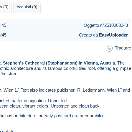
 (0)
Acquisti (0)
:45
Oggetto n°2510963243
3:45
Creato da
EasyUploader
Tradurre
t. Stephen's Cathedral (Stephansdom) in Vienna, Austria
. The
othic architecture and its famous colorful tiled roof, offering a glimpse
the street.
. Wien 1." Text also indicates publisher "R. Ledermann, Wien I." and
inted matter designation. Unposted.
wear, clean, vibrant colors. Unposted and clean back.
ligious architecture, or early postcard era memorabilia.
 details.