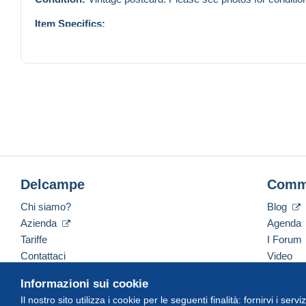
Item Specifics:
Subject:
Architecture, Religious Buildings
Theme:
European landmarks, Cathedrals
Region:
Vienna
Brand/Publisher:
R. Ledermann, Wien I.
Year Manufactured:
1908
Type:
Lithograph
Postage Condition:
Unposted
eBayCategoryID:
262042
Country of Origin:
Austria
Era:
Undivided Back
City:
Vienna
Continent:
Europe
Delcampe
Comm
Material:
Cardboard
Size:
Standard (5.5 x 3.5 in)
Chi siamo?
Blog
Original/Licensed Reprint:
Original
Azienda
Agenda
Unit of Sale:
Single Unit
Tariffe
I Forum
Number of Items in Set:
1
Unit Quantity:
1
Contattaci
Video
Unit Type:
Unit
Informazioni sui cookie
Il nostro sito utilizza i cookie per le seguenti finalità: fornirvi i ser