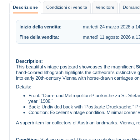
Descrizione
Condizioni di vendita
Venditore
Domanda
Inizio della vendita:
martedì 24 marzo 2026 a 14
Fine della vendita:
martedì 11 agosto 2026 a 1
Description:
This beautiful vintage postcard showcases the magnificent
S
hand-colored lithograph highlights the cathedral's distinctive g
into early 20th-century Vienna with horse-drawn carriages on 
Details:
Front: "Dom- und Metropolitan-Pfarrkirche zu St. Stefan
year "1908."
Back: Undivided back with "Postkarte Drucksache." Pr
Condition: Excellent vintage condition. Minimal corner 
A superb item for collectors of Austrian landmarks, Vienna, re
Condition:
Vintage postcard. Please see photos for condition