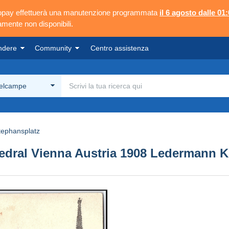
ngopay effettuerà una manutenzione programmata
il 6 agosto dalle 01:
mente non disponibili.
ndere
Community
Centro assistenza
Delcampe
tephansplatz
hedral Vienna Austria 1908 Ledermann 