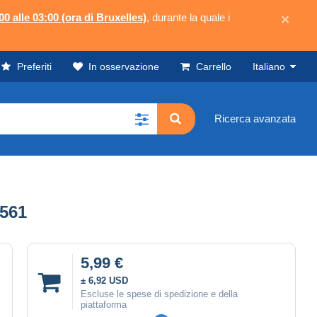
00 alle 03:00 (ora di Bruxelles)
, durante la quale i
×
Preferiti
In osservazione
Carrello
Italiano
Ricerca avanzata
K561
5,99 €
± 6,92 USD
Escluse le spese di spedizione e della
piattaforma