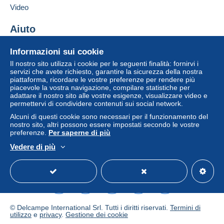
Aggiungere questo venditore ai preferiti
Video
Questa zona comprende
un paese
.
Contattare il venditore
Inserisci questo venditore in Lista Nera
Aiuto
Metodo di spedizione
Per accedere alle informazioni
sulla consegna, è necessario
Centro assistenza
essere un utente registrato ed
Pagamento con:
Informazioni sui cookie
Acquistare su Delcampe
effettuare il login.
Il nostro sito utilizza i cookie per le seguenti finalità: fornirvi i
Vendere su Delcampe
Lettera (formato normale/piccolo)
servizi che avete richiesto, garantire la sicurezza della nostra
Registr
piattaforma, ricordare le vostre preferenze per rendere più
Un sito sicuro
Login
2,50 €
ati
piacevole la vostra navigazione, compilare statistiche per
adattare il nostro sito alle vostre esigenze, visualizzare video e
Lettera tracciata (lettera normale/piccola)
permettervi di condividere contenuti sui social network.
4,00 €
Alcuni di questi cookie sono necessari per il funzionamento del
nostro sito, altri possono essere impostati secondo le vostre
preferenze.
Per saperne di più
Lettera raccomandata (formato normale/piccolo)
e assicurata (con tracciamento)
Vedere di più
Italiano
USD
Versione standard
Americ
8,00 €
Condizioni di pagamento:
Tutti i pagamenti vengono effettuati tramite il sito web di
© Delcampe International Srl. Tutti i diritti riservati.
Termini di
Delcampe. In base a quanto offerto dal venditore, è
utilizzo
e
privacy
.
Gestione dei cookie
possibile utilizzare
PayPal
, aggiungere una
carta di