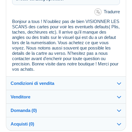
Tradurre
Bonjour a tous ! N'oubliez pas de bien VISIONNER LES
SCANS des cartes pour voir les eventuels defauts( Plis,
taches, dechirures etc). Il arrive qu'il manque des
angles ou des traits sur le visuel qui est du a un defaut
lors de la numerisation. Vous achetez ce que vous
voyez. Nous notons aussi souvent que possible les
details de la cartre au verso. N'hesitez pas a nous
contacter avant d'encherir pour toute question ou
precision. Bonne visite dans notre boutique ! Merci pour
vos achats.
Condizioni di vendita
Venditore
Dettagli delle condizioni di vendita
Domanda (0)
Invio
MondialCollection
100%
(36167x)
Spedizione dopo il pagamento entro 5 giorni
Acquisti (0)
PRO
Negozio