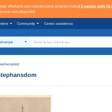
ngopay effettuerà una manutenzione programmata
il 6 agosto dalle 01:
mente non disponibili.
ndere
Community
Centro assistenza
Delcampe
tephansplatz
Stephansdom