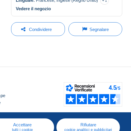
Lingua/e:
Francese,
Inglese (Regno Unito)
1
Vedere il negozio
Condividere
Segnalare
mpe
e
Accettare
Rifiutare
tutti i cookie
cookie analitici e pubblicitari