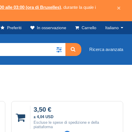
00 alle 03:00 (ora di Bruxelles)
, durante la quale i
×
Preferiti
In osservazione
Carrello
Italiano
Ricerca avanzata
3,50 €
± 4,04 USD
Escluse le spese di spedizione e della
piattaforma