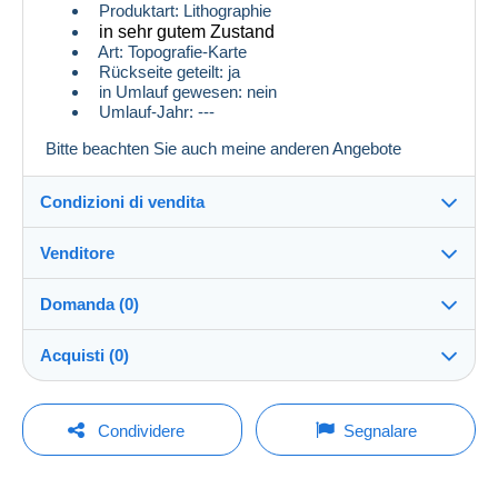
Produktart: Lithographie
in sehr gutem Zustand
Art: Topografie-Karte
Rückseite geteilt: ja
in Umlauf gewesen: nein
Umlauf-Jahr: ---
Bitte beachten Sie auch meine anderen Angebote
Condizioni di vendita
Venditore
Dettagli delle condizioni di vendita
Domanda (0)
Invio
GGlocker04
100%
(1x)
Spedizione dopo il pagamento entro 14 giorni
Acquisti (0)
Negozio
Spese di spedizione:
Per inviare una domanda devi aprire una
Ultimo aggiornamento: 08:59:17
Condividere
Segnalare
Zona 1
sessione.
Iscritto da:
3 feb 2026
Nessun acquisto per il momento. Fallo per primo!
Aprire una sessione
Zona 2