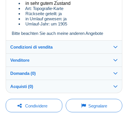
in sehr gutem Zustand
Art: Topografie-Karte
Rückseite geteilt: ja
in Umlauf gewesen: ja
Umlauf-Jahr: um 1905
Bitte beachten Sie auch meine anderen Angebote
Condizioni di vendita
Venditore
Dettagli delle condizioni di vendita
Domanda (0)
Invio
GGlocker04
100%
(1x)
Spedizione dopo il pagamento entro 14 giorni
Acquisti (0)
Negozio
Spese di spedizione:
Per inviare una domanda devi aprire una
Ultimo aggiornamento: 18:30:43
Condividere
Segnalare
Zona 1
sessione.
Iscritto da:
3 feb 2026
Nessun acquisto per il momento. Fallo per primo!
Aprire una sessione
Zona 2
Ultima connessione: