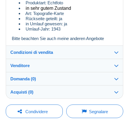
Produktart: Echtfoto
in sehr gutem Zustand
Art: Topografie-Karte
Rückseite geteilt: ja
in Umlauf gewesen: ja
Umlauf-Jahr: 1943
Bitte beachten Sie auch meine anderen Angebote
Condizioni di vendita
Venditore
Dettagli delle condizioni di vendita
Domanda (0)
Invio
GGlocker04
100%
(1x)
Spedizione dopo il pagamento entro 14 giorni
Acquisti (0)
Negozio
Spese di spedizione:
Per inviare una domanda devi aprire una
Ultimo aggiornamento: 11:20:05
Condividere
Segnalare
Zona 1
sessione.
Iscritto da:
3 feb 2026
Nessun acquisto per il momento. Fallo per primo!
Aprire una sessione
Zona 2