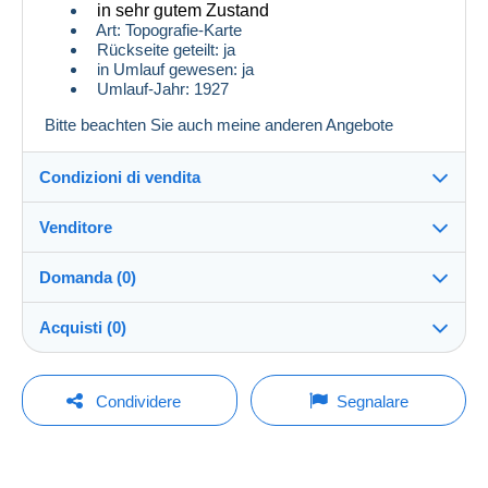
in sehr gutem Zustand
Art: Topografie-Karte
Rückseite geteilt: ja
in Umlauf gewesen: ja
Umlauf-Jahr: 1927
Bitte beachten Sie auch meine anderen Angebote
Condizioni di vendita
Venditore
Dettagli delle condizioni di vendita
Domanda (0)
Invio
GGlocker04
100%
(1x)
Spedizione dopo il pagamento entro 14 giorni
Acquisti (0)
Negozio
Spese di spedizione:
Per inviare una domanda devi aprire una
Ultimo aggiornamento: 20:48:26
Condividere
Segnalare
Zona 1
sessione.
Iscritto da:
3 feb 2026
Nessun acquisto per il momento. Fallo per primo!
Aprire una sessione
Zona 2
Ultima connessione: