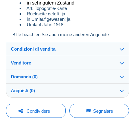
in sehr gutem Zustand
Art: Topografie-Karte
Rückseite geteilt: ja
in Umlauf gewesen: ja
Umlauf-Jahr: 1918
Bitte beachten Sie auch meine anderen Angebote
Condizioni di vendita
Venditore
Dettagli delle condizioni di vendita
Domanda (0)
Invio
GGlocker04
100%
(1x)
Spedizione dopo il pagamento entro 14 giorni
Acquisti (0)
Negozio
Spese di spedizione:
Per inviare una domanda devi aprire una
Ultimo aggiornamento: 00:34:46
Condividere
Segnalare
Zona 1
sessione.
Iscritto da:
3 feb 2026
Nessun acquisto per il momento. Fallo per primo!
Aprire una sessione
Zona 2
Ultima connessione: