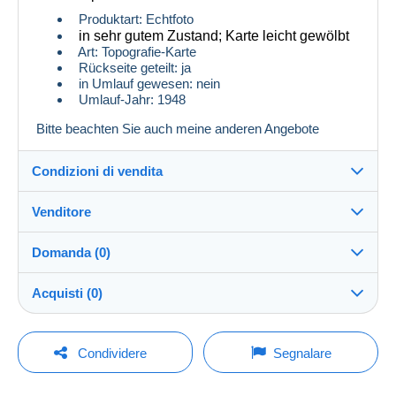
Produktart: Echtfoto
in sehr gutem Zustand
; Karte leicht gewölbt
Art: Topografie-Karte
Rückseite geteilt: ja
in Umlauf gewesen: nein
Umlauf-Jahr: 1948
Bitte beachten Sie auch meine anderen Angebote
Condizioni di vendita
Venditore
Dettagli delle condizioni di vendita
Domanda (0)
Invio
GGlocker04
100%
(1x)
Spedizione dopo il pagamento entro 14 giorni
Acquisti (0)
Negozio
Spese di spedizione:
Per inviare una domanda devi aprire una
Ultimo aggiornamento: 07:16:18
Condividere
Segnalare
Zona 1
sessione.
Iscritto da:
3 feb 2026
Nessun acquisto per il momento. Fallo per primo!