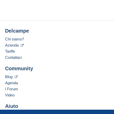
Aprire una sessione
Zona 2
Ultima connessione:
Per accedere alle informazioni
3 settimane fa
sulla consegna, è necessario
Questa zona comprende
un paese
.
essere un utente registrato ed
Metodi di pagamento:
effettuare il login.
Metodo di spedizione
Delcampe
Luogo:
Registr
Login
ati
Pagamento con:
Austria
Chi siamo?
Lingue parlate:
Azienda
Lettera (formato normale/piccolo)
Inglese (Regno Unito),
Tedesco
Tariffe
1,00 €
Contattaci
Aggiungere questo venditore ai preferiti
Community
Contattare il venditore
Condizioni di pagamento:
Inserisci questo venditore in Lista Nera
Tutti i pagamenti vengono effettuati tramite il sito web di
Blog
Delcampe. In base a quanto offerto dal venditore, è
Agenda
possibile utilizzare
PayPal
, aggiungere una
carta di
I Forum
credito/debito
o effettuare un
bonifico sul proprio
Video
saldo
. Non si effettuano pagamenti con assegno o
bonifico bancario diretto al venditore.
Aiuto
L'acquirente utilizza i metodi di pagamento disponibili su