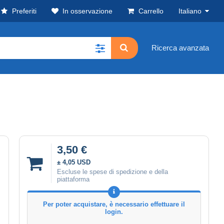
Preferiti
In osservazione
Carrello
Italiano
Ricerca avanzata
3,50 €
± 4,05 USD
Escluse le spese di spedizione e della
piattaforma
Per poter acquistare, è necessario effettuare il
login.