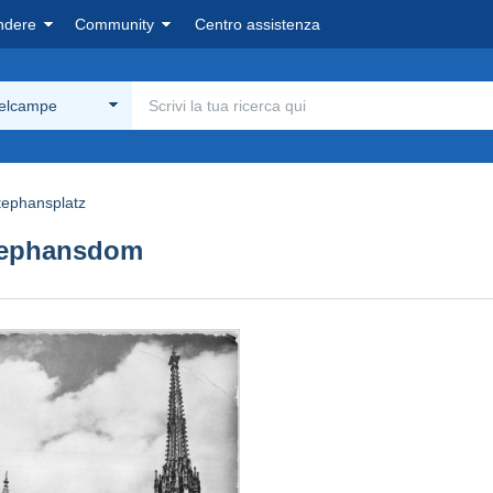
ndere
Community
Centro assistenza
Delcampe
tephansplatz
tephansdom