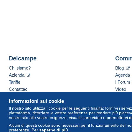
Delcampe
Comm
Chi siamo?
Blog
Azienda
Agenda
Tariffe
I Forum
Contattaci
Video
Informazioni sui cookie
Il nostro sito utilizza i cookie per le seguenti finalità: fornirvi i ser
Italiano
USD
America/Indiana/Vevay
Versi
piattaforma, ricordare le vostre preferenze per rendere più piacevo
nostro sito alle vostre esigenze, visualizzare video e permettervi d
Alcuni di questi cookie sono necessari per il funzionamento del nos
preferenze.
Per saperne di più
© Delcampe International Srl. Tutti i diritti riservati.
Termini di utiliz