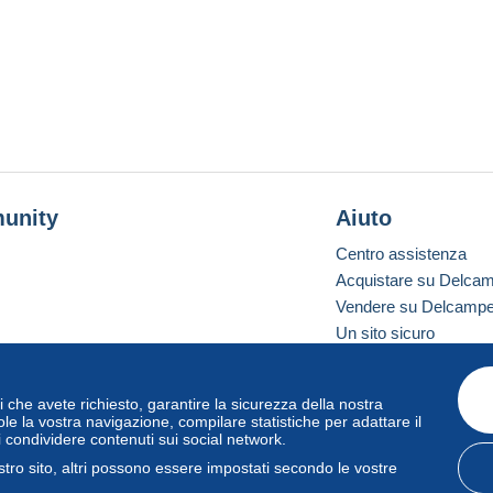
unity
Aiuto
Centro assistenza
Acquistare su Delca
Vendere su Delcamp
Un sito sicuro
vizi che avete richiesto, garantire la sicurezza della nostra
one standard
le la vostra navigazione, compilare statistiche per adattare il
i condividere contenuti sui social network.
tro sito, altri possono essere impostati secondo le vostre
zo
e
privacy
.
Gestione dei cookie