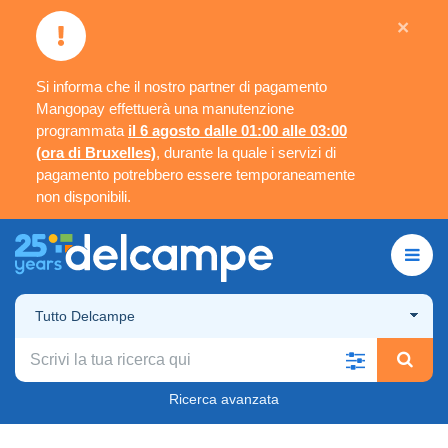
×
Si informa che il nostro partner di pagamento
Mangopay effettuerà una manutenzione
programmata
il 6 agosto dalle 01:00 alle 03:00
(ora di Bruxelles)
, durante la quale i servizi di
pagamento potrebbero essere temporaneamente
non disponibili.
Tutto Delcampe
Ricerca avanzata