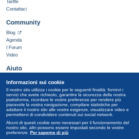
Francese,
Inglese (Regno Unito),
Portoghese
Tariffe
da 150,00 € di acquisti.
Contattaci
Indirizzo professionale:
Mondial Collection
Community
13 CHEMIN DE TORREILLES
Zona 1
66510
Saint-Hippolyte
Blog
Francia
Agenda
Zona 2
I Forum
Aggiungere questo venditore ai preferiti
Video
Questa zona comprende
un paese
.
Contattare il venditore
Inserisci questo venditore in Lista Nera
Aiuto
Metodo di spedizione
Per accedere alle informazioni
sulla consegna, è necessario
Centro assistenza
essere un utente registrato ed
Pagamento con:
Informazioni sui cookie
Acquistare su Delcampe
effettuare il login.
Il nostro sito utilizza i cookie per le seguenti finalità: fornirvi i
Vendere su Delcampe
Lettera (formato normale/piccolo)
servizi che avete richiesto, garantire la sicurezza della nostra
Registr
piattaforma, ricordare le vostre preferenze per rendere più
Un sito sicuro
Login
2,50 €
ati
piacevole la vostra navigazione, compilare statistiche per
adattare il nostro sito alle vostre esigenze, visualizzare video e
Lettera tracciata (lettera normale/piccola)
permettervi di condividere contenuti sui social network.
4,00 €
Alcuni di questi cookie sono necessari per il funzionamento del
nostro sito, altri possono essere impostati secondo le vostre
preferenze.
Per saperne di più
Lettera raccomandata (formato normale/piccolo)