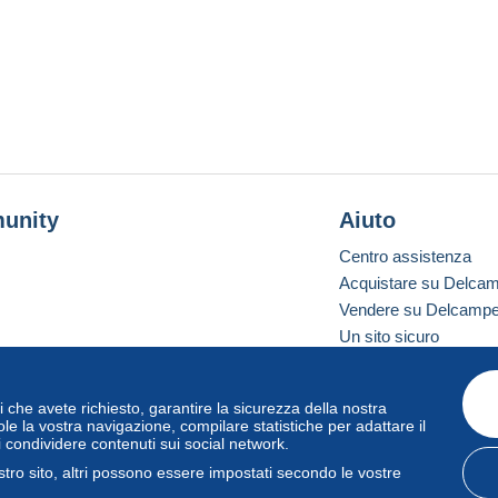
unity
Aiuto
Centro assistenza
Acquistare su Delca
Vendere su Delcamp
Un sito sicuro
vizi che avete richiesto, garantire la sicurezza della nostra
one standard
le la vostra navigazione, compilare statistiche per adattare il
i condividere contenuti sui social network.
tro sito, altri possono essere impostati secondo le vostre
zo
e
privacy
.
Gestione dei cookie