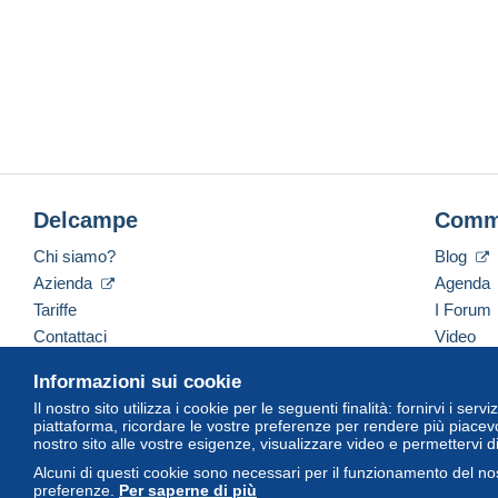
Delcampe
Comm
Chi siamo?
Blog
Azienda
Agenda
Tariffe
I Forum
Contattaci
Video
Informazioni sui cookie
Il nostro sito utilizza i cookie per le seguenti finalità: fornirvi i ser
Italiano
USD
America/Indiana/Vevay
Versi
piattaforma, ricordare le vostre preferenze per rendere più piacevo
nostro sito alle vostre esigenze, visualizzare video e permettervi d
Alcuni di questi cookie sono necessari per il funzionamento del nos
preferenze.
Per saperne di più
© Delcampe International Srl. Tutti i diritti riservati.
Termini di utiliz