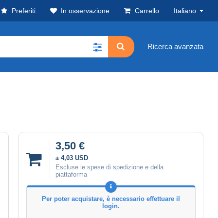
Preferiti
In osservazione
Carrello
Italiano
Ricerca avanzata
3,50 €
± 4,03 USD
Escluse le spese di spedizione e della
piattaforma
Per poter acquistare, è necessario effettuare il
login.