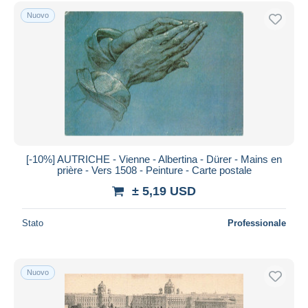
Spedizione gratuita
Nuovo
Metodi di pagamento
PayPal
Bonifico bancario
Visa
Mastercard
Bancontact
iDeal
[-10%] AUTRICHE - Vienne - Albertina - Dürer - Mains en
prière - Vers 1508 - Peinture - Carte postale
Maestro
± 5,19 USD
Deselezionare tutto
Residenza del venditore
Stato
Professionale
Tutto il mondo
Nuovo