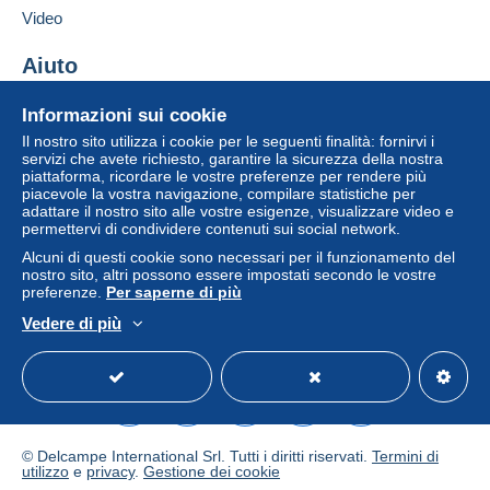
Video
Pagamento con:
Aiuto
Lettera (formato normale/piccolo)
6,00 €
Centro assistenza
Informazioni sui cookie
Acquistare su Delcampe
Il nostro sito utilizza i cookie per le seguenti finalità: fornirvi i
Vendere su Delcampe
servizi che avete richiesto, garantire la sicurezza della nostra
Condizioni di pagamento:
piattaforma, ricordare le vostre preferenze per rendere più
Un sito sicuro
piacevole la vostra navigazione, compilare statistiche per
Tutti i pagamenti vengono effettuati tramite il sito web di
adattare il nostro sito alle vostre esigenze, visualizzare video e
Delcampe. In base a quanto offerto dal venditore, è
permettervi di condividere contenuti sui social network.
possibile utilizzare
PayPal
, aggiungere una
carta di
Alcuni di questi cookie sono necessari per il funzionamento del
credito/debito
o effettuare un
bonifico sul proprio
nostro sito, altri possono essere impostati secondo le vostre
saldo
. Non si effettuano pagamenti con assegno o
preferenze.
Per saperne di più
bonifico bancario diretto al venditore.
Vedere di più
Italiano
USD
Versione standard
Americ
L'acquirente utilizza i metodi di pagamento disponibili su
Delcampe nella pagina "
I miei acquisti: Da pagare
".
Un pagamento non effettuato tramite
il sistema di
pagamento integrato nel sito
sarà rimborsato dal
venditore all'acquirente. Un acquisto non pagato può
© Delcampe International Srl. Tutti i diritti riservati.
Termini di
comportare conseguenze sul conto dell'acquirente.
utilizzo
e
privacy
.
Gestione dei cookie