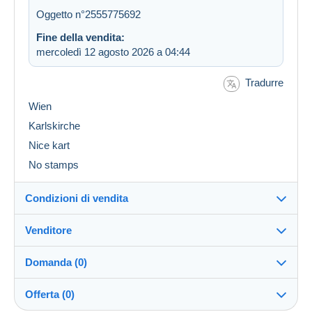
Oggetto n°2555775692
Fine della vendita:
mercoledì 12 agosto 2026 a 04:44
Tradurre
Wien
Karlskirche
Nice kart
No stamps
Condizioni di vendita
Venditore
Dettagli delle condizioni di vendita
Domanda (0)
Invio
olsen4760
100%
(65x)
Spedizione dopo il pagamento entro 14 giorni
Offerta (0)
Negozio