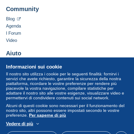
Aggiungere questo venditore ai preferiti
dal venditore all'acquirente. Un acquisto non pagato
Community
Contattare il venditore
può comportare conseguenze sul conto
Inserisci questo venditore in Lista Nera
dell'acquirente.
Blog
Agenda
Se le Condizioni di vendita del venditore includono
clausole relative al pagamento, queste sono da
I Forum
considerarsi nulle e non dovute. Le condizioni di
Video
pagamento del sito Delcampe, definite nelle
condizioni d'uso
, sono le uniche applicabili.
Aiuto
Gli acquisti devono essere pagati entro
14 giorni
Centro assistenza
Informazioni sui cookie
dal ricevimento della richiesta di pagamento del
Acquistare su Delcampe
venditore.
Il nostro sito utilizza i cookie per le seguenti finalità: fornirvi i
Vendere su Delcampe
servizi che avete richiesto, garantire la sicurezza della nostra
piattaforma, ricordare le vostre preferenze per rendere più
Un sito sicuro
piacevole la vostra navigazione, compilare statistiche per
.Bienvenue à tous
adattare il nostro sito alle vostre esigenze, visualizzare video e
permettervi di condividere contenuti sui social network.
Alcuni di questi cookie sono necessari per il funzionamento del
Order will send only by REGISTERED par avion letter
nostro sito, altri possono essere impostati secondo le vostre
preferenze.
Per saperne di più
or parcel.
The charge depends on the size and weight of the
Vedere di più
envelope and are based on establihed postal rates
Italiano
USD
Versione standard
Americ