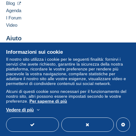
acquisti: Da pagare
".
Blog
Agenda
Un pagamento non effettuato tramite
il sistema di
I Forum
pagamento integrato nel sito
sarà rimborsato dal
venditore all'acquirente. Un acquisto non pagato
Video
può comportare conseguenze sul conto
dell'acquirente.
Aiuto
Se le Condizioni di vendita del venditore includono
Centro assistenza
Informazioni sui cookie
clausole relative al pagamento, queste sono da
Acquistare su Delcampe
Il nostro sito utilizza i cookie per le seguenti finalità: fornirvi i
considerarsi nulle e non dovute. Le condizioni di
Vendere su Delcampe
servizi che avete richiesto, garantire la sicurezza della nostra
pagamento del sito Delcampe, definite nelle
piattaforma, ricordare le vostre preferenze per rendere più
Un sito sicuro
condizioni d'uso
, sono le uniche applicabili.
piacevole la vostra navigazione, compilare statistiche per
adattare il nostro sito alle vostre esigenze, visualizzare video e
Gli acquisti devono essere pagati entro
14 giorni
permettervi di condividere contenuti sui social network.
dal ricevimento della richiesta di pagamento del
Alcuni di questi cookie sono necessari per il funzionamento del
venditore.
nostro sito, altri possono essere impostati secondo le vostre
preferenze.
Per saperne di più
Vedere di più
Versandkosten - falls nichts anderes eingegeben -
Italiano
USD
Versione standard
Americ
Österreich EUR 1,50; Europa EUR 2,00 für Sendungen
mit mehr als 20gr entsprechend höheres Postporto.
Ab Gesamtwert von EUR 50,00 erfolgt Versand