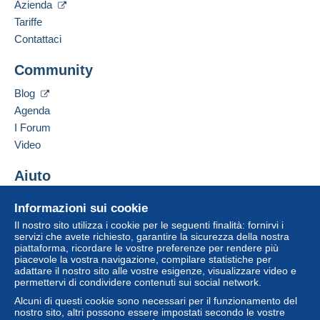
Azienda
Lingua parlata:
bonifico sul proprio saldo
. Non si effettuano
Inglese (Stati Uniti)
Tariffe
pagamenti con assegno o bonifico bancario diretto
Contattaci
al venditore.
Aggiungere questo venditore ai preferiti
L'acquirente utilizza i metodi di pagamento
Community
Contattare il venditore
disponibili su Delcampe nella pagina "
I miei
Inserisci questo venditore in Lista Nera
acquisti: Da pagare
".
Blog
Agenda
Un pagamento non effettuato tramite
il sistema di
I Forum
pagamento integrato nel sito
sarà rimborsato dal
venditore all'acquirente. Un acquisto non pagato
Video
può comportare conseguenze sul conto
dell'acquirente.
Aiuto
Se le Condizioni di vendita del venditore includono
Centro assistenza
Informazioni sui cookie
clausole relative al pagamento, queste sono da
Acquistare su Delcampe
considerarsi nulle e non dovute. Le condizioni di
Il nostro sito utilizza i cookie per le seguenti finalità: fornirvi i
Vendere su Delcampe
servizi che avete richiesto, garantire la sicurezza della nostra
pagamento del sito Delcampe, definite nelle
piattaforma, ricordare le vostre preferenze per rendere più
Un sito sicuro
condizioni d'uso
, sono le uniche applicabili.
piacevole la vostra navigazione, compilare statistiche per
adattare il nostro sito alle vostre esigenze, visualizzare video e
Gli acquisti devono essere pagati entro
14 giorni
permettervi di condividere contenuti sui social network.
dal ricevimento della richiesta di pagamento del
Alcuni di questi cookie sono necessari per il funzionamento del
venditore.
nostro sito, altri possono essere impostati secondo le vostre