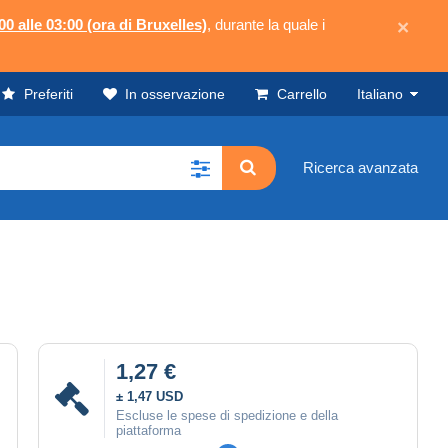
00 alle 03:00 (ora di Bruxelles)
, durante la quale i
×
Preferiti
In osservazione
Carrello
Italiano
Ricerca avanzata
1,27 €
± 1,47 USD
Escluse le spese di spedizione e della
piattaforma