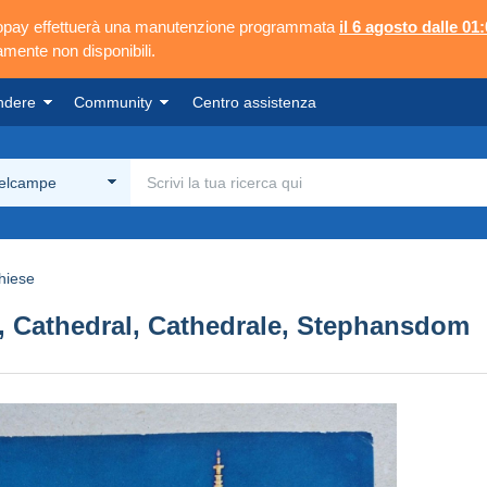
ngopay effettuerà una manutenzione programmata
il 6 agosto dalle 01:
mente non disponibili.
ndere
Community
Centro assistenza
Delcampe
hiese
, Cathedral, Cathedrale, Stephansdom