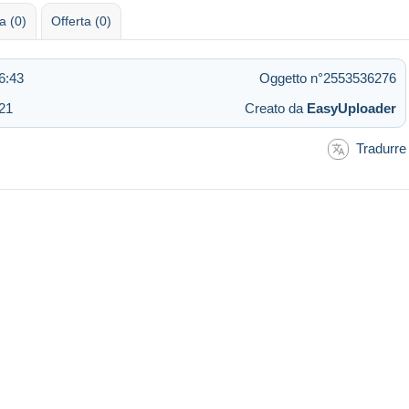
 (0)
Offerta (0)
6:43
Oggetto n°2553536276
:21
Creato da
EasyUploader
Tradurre