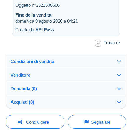
Oggetto n°2521508666
Fine della vendita:
domenica 9 agosto 2026 a 04:21
Creato da
API Pass
Tradurre
Condizioni di vendita
Venditore
Dettagli delle condizioni di vendita
Domanda (0)
Invio
LesTresorsDeVictoria
99%
(26792x)
Spedizione dopo il pagamento entro 7 giorni
Acquisti (0)
PRO
Negozio
Direttamente al destinatario:
Sì
Per inviare una domanda devi aprire una
Ultimo aggiornamento: 16:24:32
Condividere
Segnalare
sessione.
Cognome:
Garanzia: