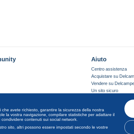
unity
Aiuto
Centro assistenza
Acquistare su Delca
Vendere su Delcamp
Un sito sicuro
vizi che avete richiesto, garantire la sicurezza della nostra
one standard
le la vostra navigazione, compilare statistiche per adattare il
i condividere contenuti sui social network.
tro sito, altri possono essere impostati secondo le vostre
zo
e
privacy
.
Gestione dei cookie