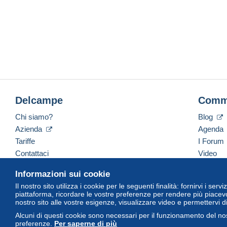
Delcampe
Comm
Chi siamo?
Blog
Azienda
Agenda
Tariffe
I Forum
Contattaci
Video
Informazioni sui cookie
Il nostro sito utilizza i cookie per le seguenti finalità: fornirvi i ser
Italiano
USD
America/Indiana/Vevay
Versi
piattaforma, ricordare le vostre preferenze per rendere più piacevo
nostro sito alle vostre esigenze, visualizzare video e permettervi d
Alcuni di questi cookie sono necessari per il funzionamento del nos
preferenze.
Per saperne di più
© Delcampe International Srl. Tutti i diritti riservati.
Termini di utiliz