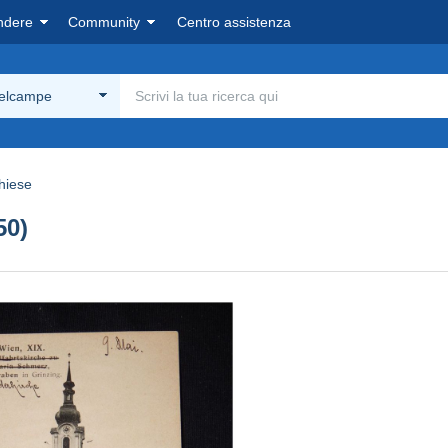
ndere
Community
Centro assistenza
Delcampe
hiese
50)