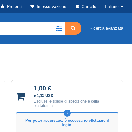
Preferiti
In osservazione
Carrello
Italiano
Ricerca avanzata
1,00 €
± 1,15 USD
Escluse le spese di spedizione e della
piattaforma
Per poter acquistare, è necessario effettuare il
login.